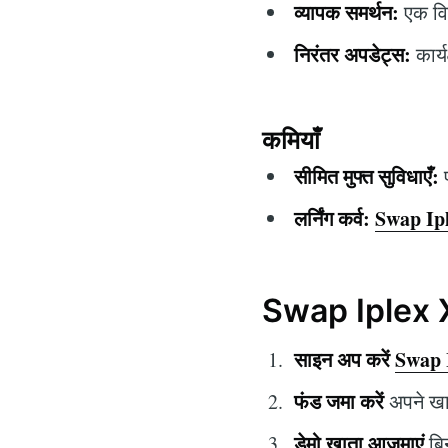
व्यापक समर्थन:
एक विस
निरंतर अपडेट्स:
कार्य
कमियाँ
सीमित मुफ्त सुविधाएँ:
प
लर्निंग कर्व:
Swap Ip
Swap Iplex Xp
साइन अप करें
Swap 
फंड जमा करें
अपने खात
डेमो खाता आज़माएं
बिन