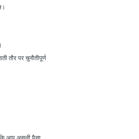
्स।
।
ी तौर पर चुनौतीपूर्ण
े कि आप असली पैसा