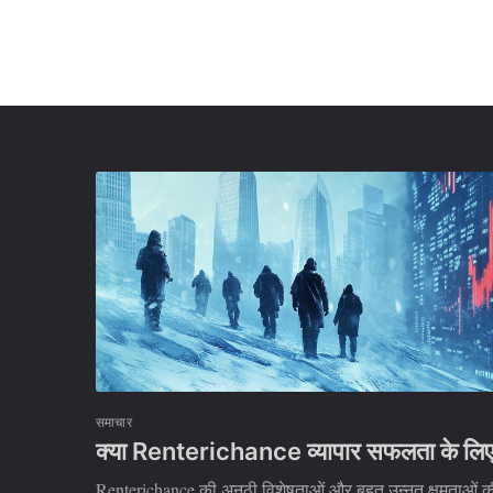
समाचार
क्या Renterichance व्यापार सफलता के लिए
Renterichance की अनूठी विशेषताओं और बहुत उन्नत क्षमताओं की